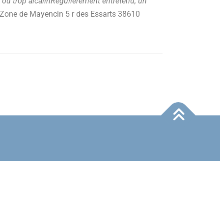
e ou trop alcalinRégulièrement entretenu, un
 : Zone de Mayencin 5 r des Essarts 38610