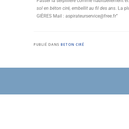
Passer la serpillière comme habituellement et
sol en béton ciré, embellit au fil des ans
.
La pl
GIÈRES Mail : aspirateurservice@free.fr”
PUBLIÉ DANS
BETON CIRÉ